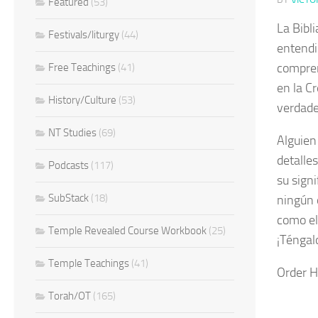
Featured
(53)
La Bibl
Festivals/liturgy
(44)
entendid
compren
Free Teachings
(41)
en la Cr
History/Culture
(53)
verdade
NT Studies
(69)
Alguien 
detalle
Podcasts
(117)
su sign
SubStack
(18)
ningún 
como el 
Temple Revealed Course Workbook
(25)
¡Téngal
Temple Teachings
(41)
Order H
Torah/OT
(165)