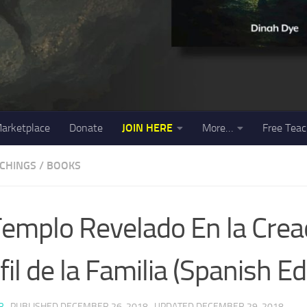
arketplace
Donate
JOIN HERE
More…
Free Teac
ACHINGS
/
BOOKS
Templo Revelado En la Creac
fil de la Familia (Spanish Ed
R
· PUBLISHED
DECEMBER 26, 2018
· UPDATED
DECEMBER 29, 2018