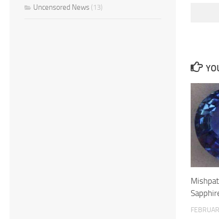
Uncensored News
(13)
YOU
Mishpat
Sapphir
FEBRUAR