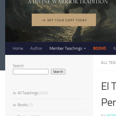
Home
Author
Member Teachings
BOOKS
M
ALL TE
Search
Search
El 
All Teachings
(535)
Per
Books
(7)
BY
VICTO