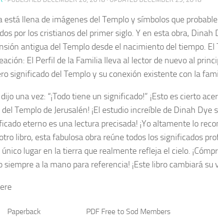
ia está llena de imágenes del Templo y símbolos que probab
os por los cristianos del primer siglo. Y en esta obra, Dinah 
sión antigua del Templo desde el nacimiento del tiempo. E
eación: El Perfil de la Familia lleva al lector de nuevo al princ
ro significado del Templo y su conexión existente con la fami
dijo una vez: “¡Todo tiene un significado!” ¡Esto es cierto ace
s del Templo de Jerusalén! ¡El estudio increíble de Dinah Dye 
ificado eterno es una lectura precisada! ¡Yo altamente lo re
otro libro, esta fabulosa obra reúne todos los significados p
único lugar en la tierra que realmente refleja el cielo. ¡Cómpr
o siempre a la mano para referencia! ¡Este libro cambiará su v
ere
Paperback
PDF Free to Sod Members