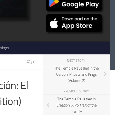
hings
NEXT STORY
0
The Temple Revealed in the
Garden: Priests and Kings
(Volume 2)
ión: El
PREVIOUS STORY
ition)
The Temple Revealed in
Creation: A Portrait of the
Family